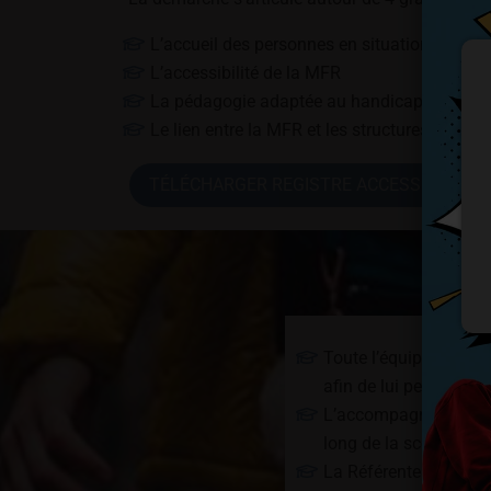
L’accueil des personnes en situation de han
L’accessibilité de la MFR
La pédagogie adaptée au handicap
Le lien entre la MFR et les structures de sta
TÉLÉCHARGER REGISTRE ACCESSIBILITÉ 
Toute l’équipe s’effo
afin de lui permettre 
L’accompagnement se m
long de la scolarité 
La Référente H+ est l