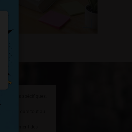
s besoins spécifiques,
mille. Il dure tout au
n.
articulièrement des