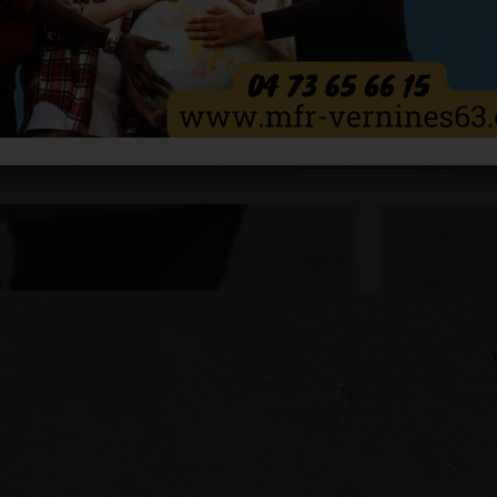
 charge de la mise en place des PA, PAP et demandes d’aménage
.
orientent les familles et les apprenants vers des partenaires exter
 d’accessibilité de la MFR de Vernines :
Formulaire en ligne