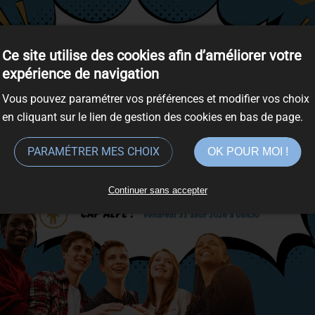
dicap
Ce site utilise des cookies afin d’améliorer votre
expérience de navigation
ge ou d’apprentissage
Vous pouvez paramétrer vos préférences et modifier vos choix
en cliquant sur le lien de gestion des cookies en bas de page.
MFR VERNINES 061025
PARAMÉTRER MES CHOIX
OK POUR MOI !
Continuer sans accepter
rce d’accompagner au mieux chaque apprenant, en fonction de se
de s’épanouir au mieux.
et en place dès le premier contact avec l’apprenant et/ou sa fa
à la MFR, entre aménagement des cours et des épreuves d’exame
a Directrice de la MFR, Mme GESLIN Sybille. Elle s’occupe tout p