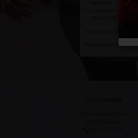
apprentis.
Le Référent Relai, en
DESBORDES Antonin
Si besoin, les référents 
Pour consulte le registre
Coordonnées
218 route des Forges
63210 Vernines
04 73 65 66 15