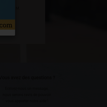
ment, est M.
nes.
Vous avez des questions ?
Ecrivez-nous un message,
nous serons ravis de pouvoir
vous apporter notre aide !