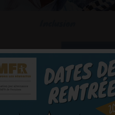
Inclusion
te H+ Formation depuis 2022
ueil en formation des
 :