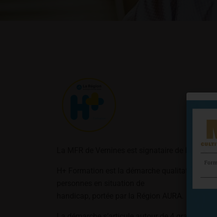
La MFR de Vernines est signataire de la Char
H+ Formation est la démarche qualitative d’acc
personnes en situation de
handicap, portée par la Région AURA.
La démarche s’articule autour de 4 grands axes