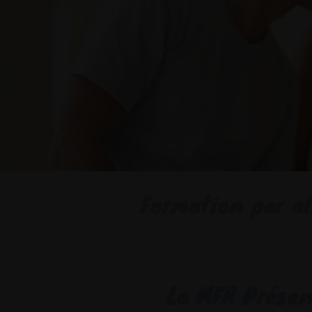
Formation par al
La MFR Prése