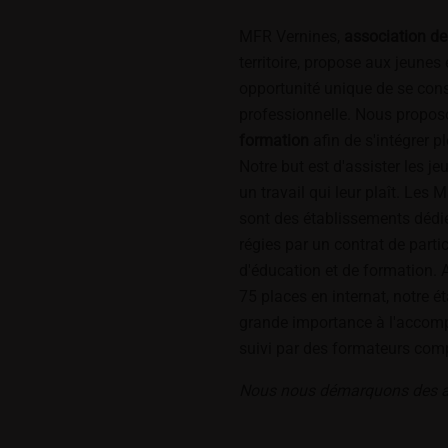
MFR Vernines,
association de
territoire, propose aux jeunes
opportunité unique de se constr
professionnelle. Nous proposo
formation
afin de s'intégrer 
Notre but est d'assister les je
un travail qui leur plaît. Les
sont des établissements dédi
régies par un contrat de parti
d'éducation et de formation. 
75 places en internat, notre 
grande importance à l'accom
suivi par des formateurs comp
Nous nous démarquons des a