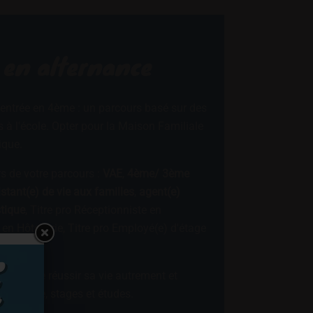
 en alternance
 l'entrée en 4ème : un parcours basé sur des
s à l'école. Opter pour la Maison Familiale
ique.
s de votre parcours :
VAE
,
4ème/ 3ème
stant(e) de vie aux familles
,
agent(e)
stique
, Titre pro Réceptionniste en
 en Hôtellerie, Titre pro Employé(e) d'étage
hance de réussir sa vie autrement et
et théorie, stages et études.