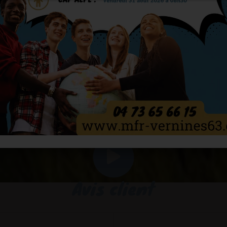
on
des
gîtes collectifs
et
individuels
. Possédant le label tourisme
e, notre
gîte
se trouve à proximité des lacs d'Auvergne, du Puy 
ont-Dore, Chastreix-Sancy, Besse-et-Saint-Anastaise), du Châtea
y, de Vulcania… Les
hébergements collectifs
comprennent jusq
ux gîtes individuels, ils sont équipés de plaques de cuisson, d
ision. Pour passer un séjour au calme ou pour avoir de plus ampl
65 66 15
ou remplissez le
formulaire en ligne
!
ÎTES
Avis client