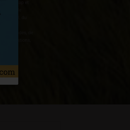
 et handicap et
de Dôme, de
u de Murol, du
u'à 109
e micro-ondes, de
es informations,