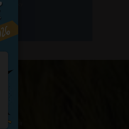
if de Sancy
les
ude, LA MFR