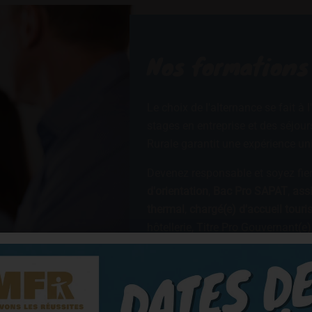
Nos formations
Le choix de l'alternance se fait à
stages en entreprise et des séjour
Rurale garantit une expérience un
Devenez responsable et soyez fier
d'orientation
,
Bac Pro SAPAT
,
assi
thermal
,
chargé(e) d'accueil touri
hôtellerie, Titre Pro Gouvernant(e)
en hôtellerie...
Apprendre en alternance est une c
d'apprendre en alternant pratique 