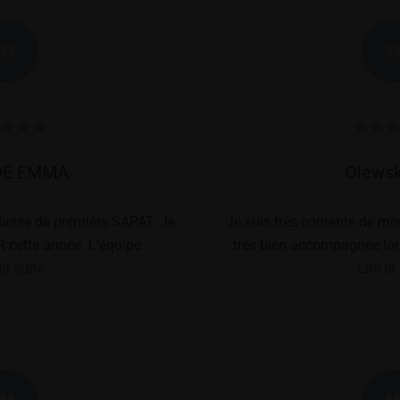
DÉ EMMA
Olewsk
classe de première SAPAT. Je
Je suis très contente de mo
R cette année. L'équipe
très bien accompagnée lor
 l'écoute en fonction des
la suite
mes projets d'avenir. Les 
Lire la
encontrés. Ils nous aide à
l'écoute et m'ont donné d'exc
plus, cette établissement est
beaucoup de bons mome
 Erasmus Togo, concours
recommande la
ucturé et différentes sortie
La classe des pép
rlement rural et le sommet