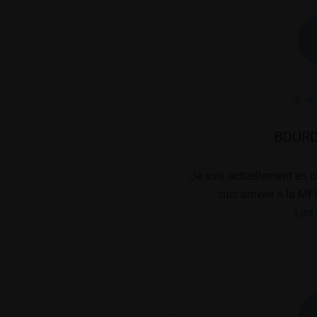
BOUR
Je suis actuellement en 
suis arrivée à la MF
pédagogique est très à
Lire 
besoins et problèmes r
trouver des solutions. De 
rempli de projets :
d'éloquence, dialogue str
pédagogique comme le pa