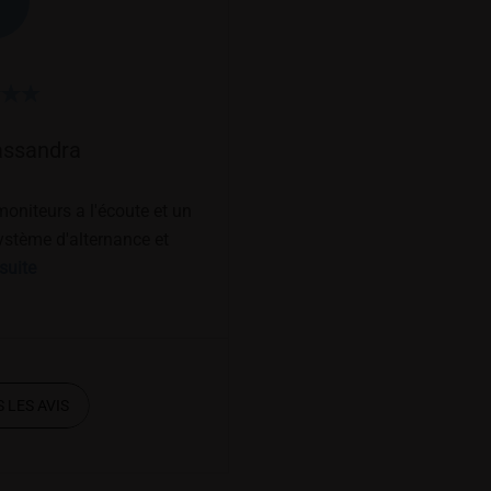
assandra
oniteurs a l'écoute et un
ystème d'alternance et
rs sont bien fait.
 suite
 LES AVIS